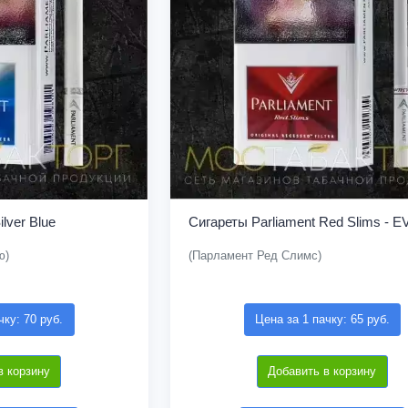
lver Blue
Сигареты Parliament Red Slims - E
ю)
(Парламент Ред Слимс)
чку: 70 руб.
Цена за 1 пачку: 65 руб.
в корзину
Добавить в корзину