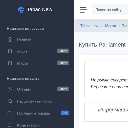
Tabac New
Tabac new
»
Марка
» Par
Навигация по товарам
Главная
Купить Parliament
Акциз
новое
Марка
новое
Навигация по сайту
На рынке сигарет
Берегите свои не
Отзывы
новое
Расширенный поиск
Информация,
Последние товары
+50
Комментарии